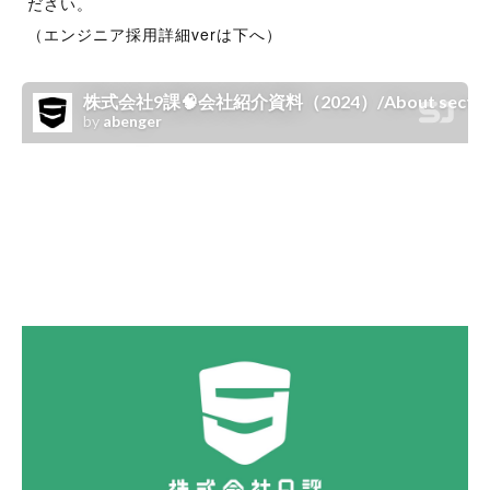
ださい。
報
出
（エンジニア採用詳細verは下へ）
す
2025
。
年
5
月
7
日
by
abenger