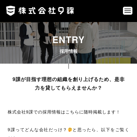
ュ
コ
式
ー
ン
会
メ
ニ
社
テ
株
ネ
ュ
9
ン
ー
式
ッ
課
ツ
ト
会
ENTRY
へ
を
社
通
ス
採用情報
9
じ
キ
課
て
ッ
、
プ
第
9課が目指す理想の組織を創り上げるため、是非
三
力を貸してもらえませんか？
の
選
択
採
株式会社9課での採用情報はこちらに随時掲載します！
肢
を
用
創
9課ってどんな会社だっけ？
と思ったら、以下をご覧く
情
り