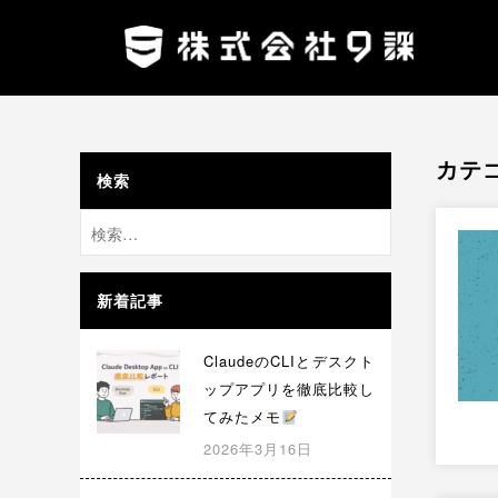
式
コ
会
ン
社
テ
株
9
ネ
ン
課
式
ッ
ツ
会
ト
カテ
社
へ
を
検索
9
ス
通
検
課
キ
じ
索:
ッ
て
プ
、
新着記事
第
三
ClaudeのCLIとデスクト
の
ップアプリを徹底比較し
選
てみたメモ
択
2026年3月16日
肢