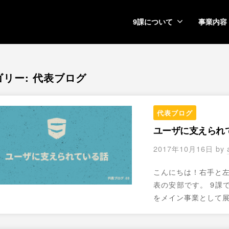
9課について
事業内容
ゴリー:
代表ブログ
代表ブログ
ユーザに支えられ
2017年10月16日
by
こんにちは！右手と
表の安部です。 9課
をメイン事業として展開