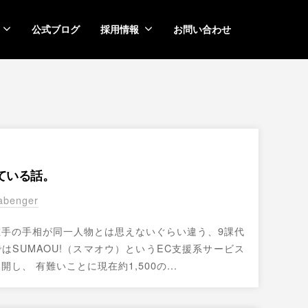
公式ブログ
採用情報
お問い合わせ
ている話。
abenger
左手の手相が同一人物とは思えないぐらい違う、9課代
ではSUMAOU!（スマオウ）というEC支援系サービス
し、 有難いことに現在約1,500の...