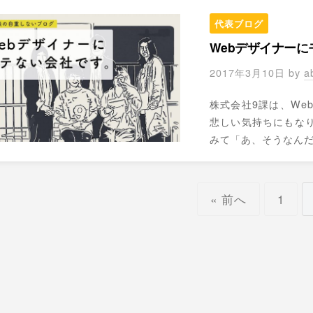
代表ブログ
Webデザイナー
2017年3月10日
by
a
株式会社9課は、We
悲しい気持ちにもな
みて「あ、そうなんだ」
« 前へ
1