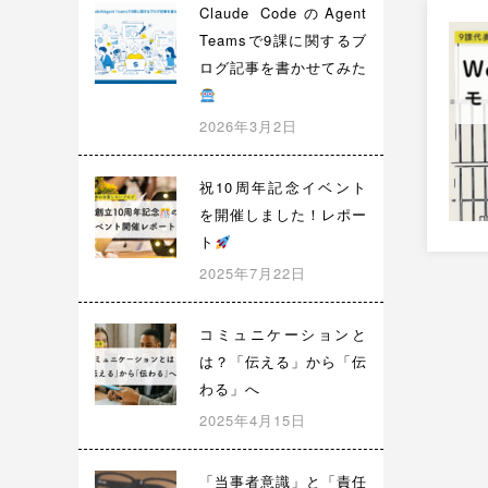
を
Claude CodeのAgent
創
Teamsで9課に関するブ
り
ログ記事を書かせてみた
出
す
2026年3月2日
。
祝10周年記念イベント
を開催しました！レポー
ト
2025年7月22日
投
稿
コミュニケーションと
の
は？「伝える」から「伝
ペ
わる」へ
ー
2025年4月15日
ジ
送
「当事者意識」と「責任