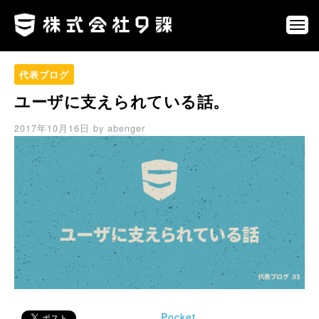
ュ
コ
式
ー
ン
会
メ
ニ
社
テ
株
ネ
ュ
9
ン
ー
式
ッ
課
代表ブログ
ツ
ト
会
へ
ユーザに支えられている話。
を
社
通
ス
9
2017年10月16日
by
abenger
じ
キ
課
て
ッ
、
プ
第
三
の
選
択
肢
を
創
り
Pocket