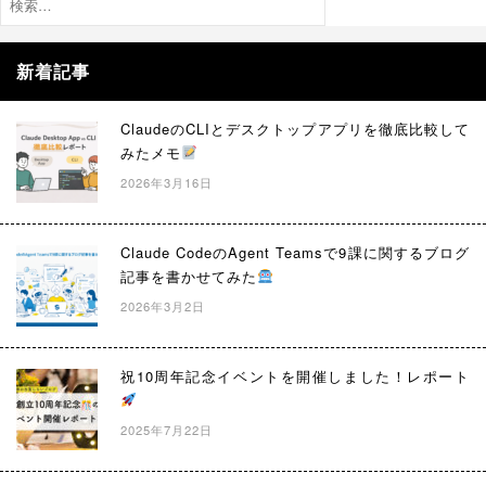
索:
新着記事
ClaudeのCLIとデスクトップアプリを徹底比較して
みたメモ
2026年3月16日
Claude CodeのAgent Teamsで9課に関するブログ
記事を書かせてみた
2026年3月2日
祝10周年記念イベントを開催しました！レポート
2025年7月22日