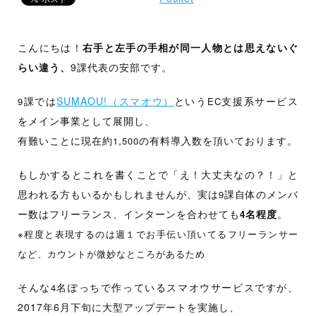
出
す
。
こんにちは！
右手と左手の手相が同一人物とは思えないぐ
らい違う、
9課代表の安部です。
課では
SUMAOU!（スマオウ）
という
支援系サービス
9
EC
をメイン事業として展開し、
有難いことに現在約
,
の有料導入数を頂いております。
1
500
もしかするとこれを書くことで「え！大丈夫なの？！」と
思われる方もいるかもしれませんが、実は
課自体のメンバ
9
ー数はフリーランス、インターンを合わせても
名程度
。
4
※
程度と表現するのは週１でお手伝い頂いてるフリーランサー
など、カウントが微妙なところがあるため
そんな
名ぽっちで作っているスマオウサービスですが、
4
2017年6月下旬に大型アップデートを実施し、