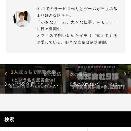
0→1でのサービス作りとゲームが三度の飯
より好きな陰キャ。
「小さなチーム、大きな仕事」をモットー
に日々奮闘中。
オフィスで飼い始めたイモリ（富士丸）を
溺愛している。好きな言葉は臥薪嘗胆。
投
前の投稿
次の投稿
稿
ナ
3人で開発合宿（という名の反省会ｗ）をしたのでレポートにまとめてみる。
9課のXmasパーティは「大人げ」の欠片もなかった話
ビ
ゲ
ー
シ
検索
ョ
ン
検