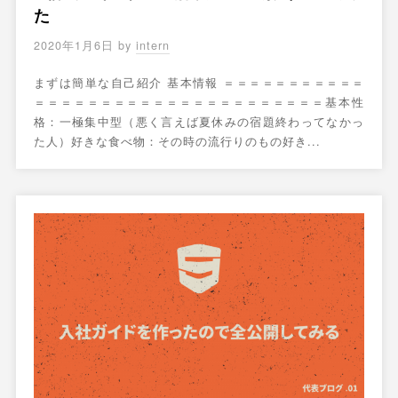
た
2020年1月6日
by
intern
まずは簡単な自己紹介 基本情報 ＝＝＝＝＝＝＝＝＝＝＝
＝＝＝＝＝＝＝＝＝＝＝＝＝＝＝＝＝＝＝＝＝＝基本性
格：一極集中型（悪く言えば夏休みの宿題終わってなかっ
た人）好きな食べ物：その時の流行りのもの好き...