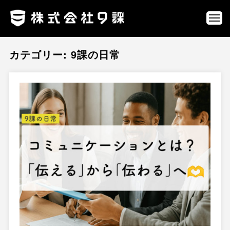
ュ
コ
式
ー
ン
会
メ
ニ
社
テ
株
ネ
ュ
9
ン
ー
式
ッ
カテゴリー:
9課の日常
課
ツ
ト
会
へ
を
社
通
ス
9
じ
キ
課
て
ッ
、
プ
第
三
の
選
択
肢
を
創
り