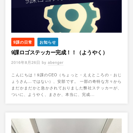
9課の日常
お知らせ
9課ロゴステッカー完成！！（ようやく）
2016年8月26日
by
abenger
こんにちは！9課のCEO（ちょっと・ええところの・おじ
ょうさん…ではない）、安部です。 一部の奇特な方々から
まだかまだかと急かされておりました弊社ステッカーが、
ついに、ようやく、まさか、本当に、完成...