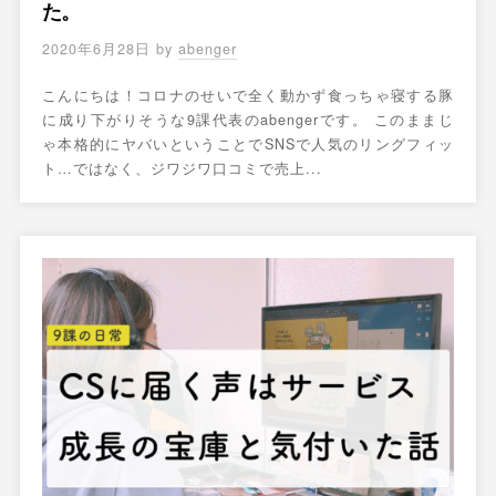
た。
2020年6月28日
by
abenger
こんにちは！コロナのせいで全く動かず食っちゃ寝する豚
に成り下がりそうな9課代表のabengerです。 このままじ
ゃ本格的にヤバいということでSNSで人気のリングフィッ
ト…ではなく、ジワジワ口コミで売上...