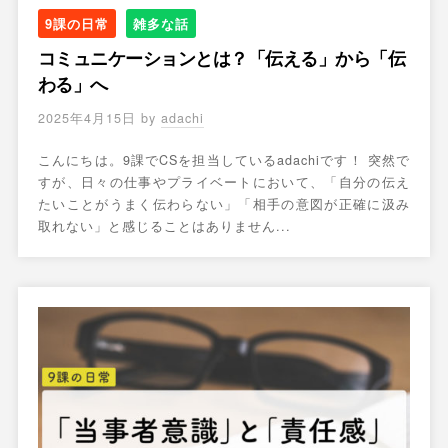
出
9課の日常
雑多な話
す
コミュニケーションとは？「伝える」から「伝
。
わる」へ
2025年4月15日
by
adachi
こんにちは。9課でCSを担当しているadachiです！ 突然で
すが、日々の仕事やプライベートにおいて、「自分の伝え
たいことがうまく伝わらない」「相手の意図が正確に汲み
取れない」と感じることはありません...