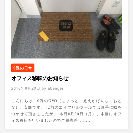
9課の日常
オフィス移転のお知らせ
2016年6月20日
by
abenger
こんにちは！9課のCEO（ちょっと・ええかげんな・おと
な）、安部です。 以前のエイプリルフールでは派手に嘘を
つかせて頂きましたが、 本日6月20日（月）、本当にオフ
ィス移転を行いましたのでご報告差し上...