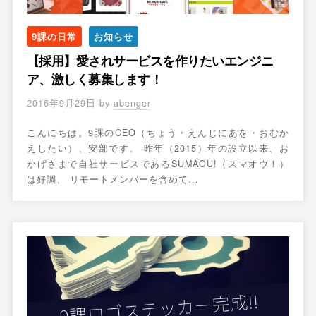
9課の日常
お知らせ
【採用】愛されサービスを作りたいエンジニ
ア、激しく募集します！
2016年9月29日
by
abenger
こんにちは。9課のCEO（ちょう・えんじにあを・おむか
えしたい）、安部です。 昨年（2015）年の設立以来、お
かげさまで自社サービスであるSUMAOU!（スマオウ！）
は好調、 リモートメンバーを含めて...