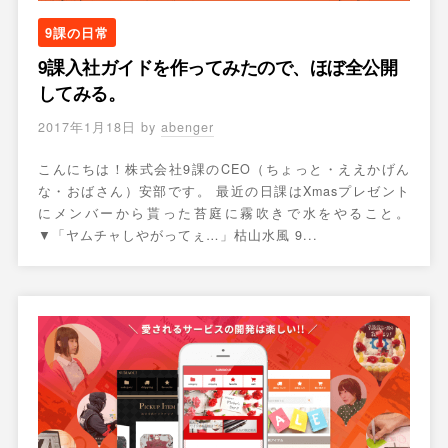
9課の日常
9課入社ガイドを作ってみたので、ほぼ全公開
してみる。
2017年1月18日
by
abenger
こんにちは！株式会社9課のCEO（ちょっと・ええかげん
な・おばさん）安部です。 最近の日課はXmasプレゼント
にメンバーから貰った苔庭に霧吹きで水をやること。
▼「ヤムチャしやがってぇ…」枯山水風 9...