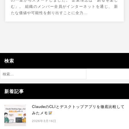
の一室からスタートしました。 企業理念は「創るを楽し
む」。 組織のメンバー全員がインターネットを通じ、 新
たな価値や可能性を創り出すことに全力...
検索
検
索:
新着記事
ClaudeのCLIとデスクトップアプリを徹底比較して
みたメモ
2026年3月16日