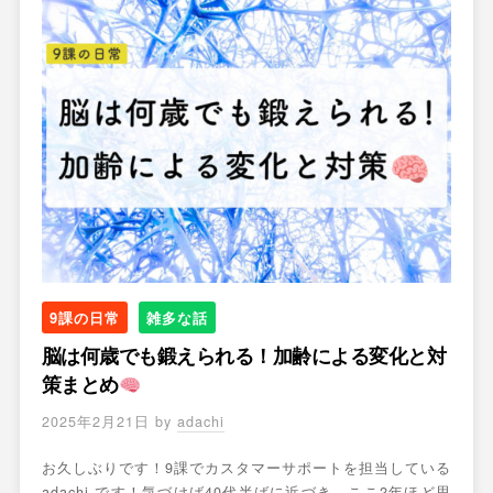
9課の日常
雑多な話
脳は何歳でも鍛えられる！加齢による変化と対
策まとめ
2025年2月21日
by
adachi
お久しぶりです！9課でカスタマーサポートを担当している
adachi です！気づけば40代半ばに近づき、ここ2年ほど思