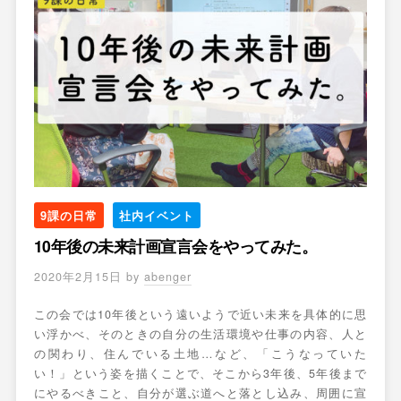
9課の日常
社内イベント
10年後の未来計画宣言会をやってみた。
2020年2月15日
by
abenger
この会では10年後という遠いようで近い未来を具体的に思
い浮かべ、そのときの自分の生活環境や仕事の内容、人と
の関わり、住んでいる土地…など、「こうなっていた
い！」という姿を描くことで、そこから3年後、5年後まで
にやるべきこと、自分が選ぶ道へと落とし込み、周囲に宣