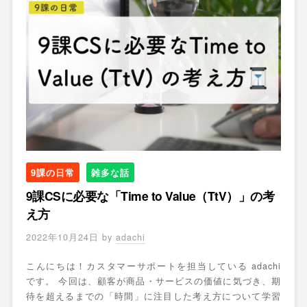
9課の日常
雑多な話
9課CSに必要な「Time to Value（TtV）」の考
え方
2022年10月24日
by
adachi
こんにちは！カスタマーサポートを担当している adachi
です。 今回は、顧客が商品・サービスの価値に気づき、期
待を超えるまでの「時間」に注目した考え方について学習