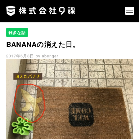
ュ
コ
式
ー
ン
会
メ
ニ
社
テ
株
ネ
ュ
9
ン
ー
式
ッ
課
雑多な話
ツ
ト
会
へ
BANANAの消えた日。
を
社
通
ス
9
2017年6月8日
by
abenger
じ
キ
課
て
ッ
、
プ
第
三
の
選
択
肢
を
創
り