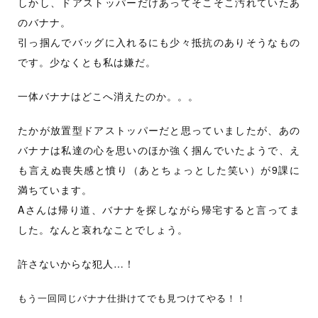
しかし、ドアストッパーだけあってそこそこ汚れていたあ
のバナナ。
引っ掴んでバッグに入れるにも少々抵抗のありそうなもの
です。少なくとも私は嫌だ。
一体バナナはどこへ消えたのか。。。
たかが放置型ドアストッパーだと思っていましたが、あの
バナナは私達の心を思いのほか強く掴んでいたようで、え
も言えぬ喪失感と憤り（あとちょっとした笑い）が9課に
満ちています。
Aさんは帰り道、バナナを探しながら帰宅すると言ってま
した。なんと哀れなことでしょう。
許さないからな犯人…！
もう一回同じバナナ仕掛けてでも見つけてやる！！