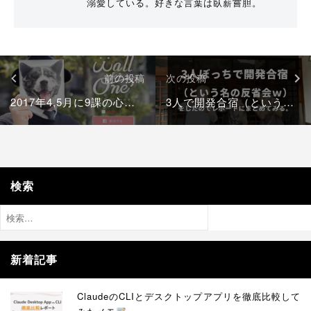
溺愛している。好きな言葉は臥薪嘗胆。
投
前の投稿
次の投稿
稿
ナ
2017年4,5月に9課の心をくすぐったモノ達
3人で開発合宿（という名の反省会ｗ）をしたのでレポートにまとめてみる。
ビ
ゲ
ー
シ
検索
ョ
ン
検
索:
新着記事
ClaudeのCLIとデスクトップアプリを徹底比較して