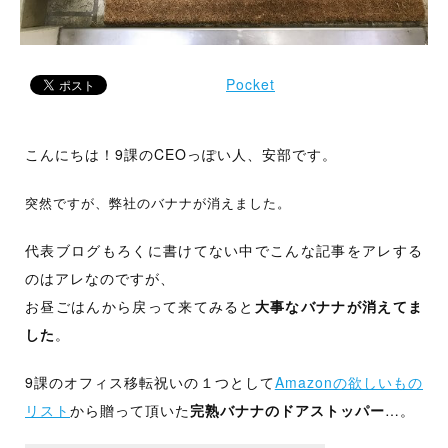
出
す
。
Pocket
こんにちは！9課のCEOっぽい人、安部です。
突然ですが、弊社のバナナが消えました。
代表ブログもろくに書けてない中でこんな記事をアレする
のはアレなのですが、
お昼ごはんから戻って来てみると
大事なバナナが消えてま
した
。
9課のオフィス移転祝いの１つとして
Amazonの欲しいもの
リスト
から贈って頂いた
完熟バナナのドアストッパー
…。