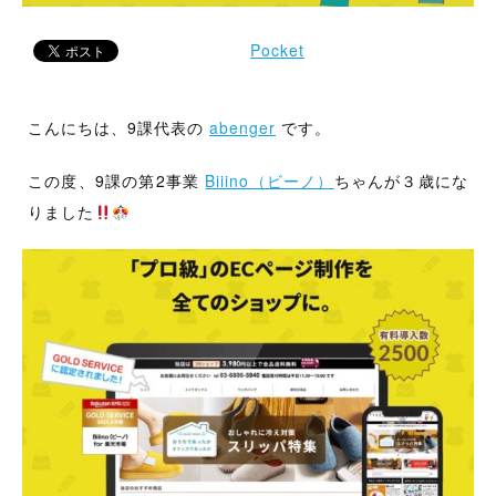
出
す
Pocket
。
こんにちは、9課代表の
abenger
です。
この度、9課の第2事業
Biiino（ビーノ）
ちゃんが３歳にな
りました