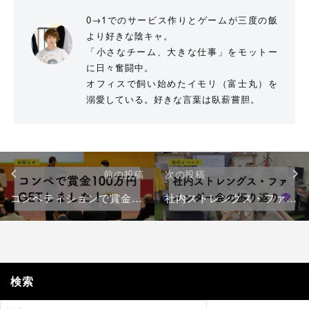
0→1でのサービス作りとゲームが三度の飯
より好きな陰キャ。
「小さなチーム、大きな仕事」をモットー
に日々奮闘中。
オフィスで飼い始めたイモリ（富士丸）を
溺愛している。好きな言葉は臥薪嘗胆。
投
前の投稿
次の投稿
稿
ナ
コンペティションで賞金100万円をGetしました！
社内ストレングス・ファインダー会の振り返り
ビ
ゲ
ー
シ
検索
ョ
ン
検