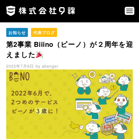
ュ
コ
式
ー
ン
会
メ
ニ
社
テ
株
ネ
ュ
9
ン
ー
式
ッ
課
お知らせ
代表ブログ
ツ
ト
会
へ
第2事業 Biiino（ビーノ）が２周年を迎
を
社
通
ス
9
えました
じ
キ
課
て
ッ
2022年7月6日
by
abenger
、
プ
第
三
の
選
択
肢
を
創
り