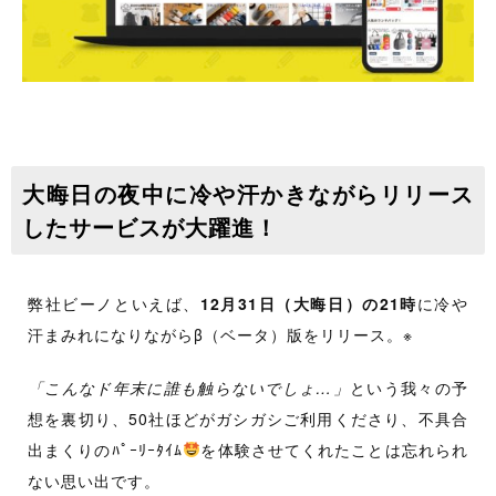
大晦日の夜中に冷や汗かきながらリリース
したサービスが大躍進！
弊社ビーノといえば、
12月31日（大晦日）の21時
に冷や
汗まみれになりながらβ（ベータ）版をリリース。※
「こんなド年末に誰も触らないでしょ…」
という我々の予
想を裏切り、50社ほどがガシガシご利用くださり、不具合
出まくりのﾊﾟｰﾘｰﾀｲﾑ
を体験させてくれたことは忘れられ
ない思い出です。