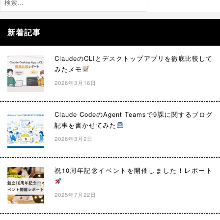
索:
新着記事
ClaudeのCLIとデスクトップアプリを徹底比較して
みたメモ
2026年3月16日
Claude CodeのAgent Teamsで9課に関するブログ
記事を書かせてみた
2026年3月2日
祝10周年記念イベントを開催しました！レポート
2025年7月22日