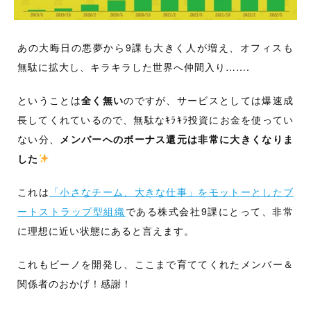
あの大晦日の悪夢から9課も大きく人が増え、オフィスも
無駄に拡大し、キラキラした世界へ仲間入り…….
ということは
全く無い
のですが、サービスとしては爆速成
長してくれているので、無駄なｷﾗｷﾗ投資にお金を使ってい
ない分、
メンバーへのボーナス還元は非常に大きくなりま
した
これは
「小さなチーム、大きな仕事」をモットーとしたブ
ートストラップ型組織
である株式会社9課にとって、非常
に理想に近い状態にあると言えます。
これもビーノを開発し、ここまで育ててくれたメンバー＆
関係者のおかげ！感謝！